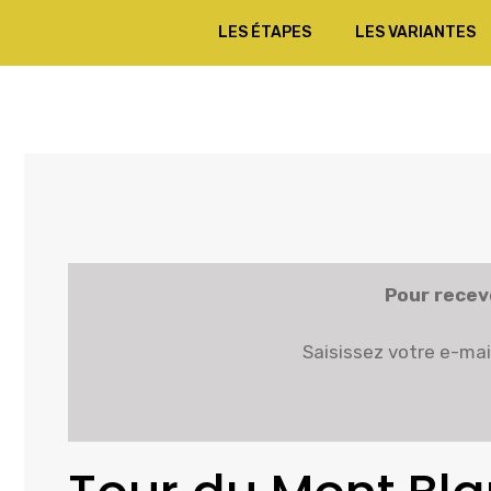
Aller
LES ÉTAPES
LES VARIANTES
au
contenu
Pour recevo
Saisissez votre e-mai