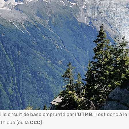
si le circuit de base emprunté par
l’UTMB
, il est donc à l
thique (ou la
CCC
).